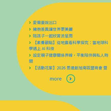
愛需要說出口
擁抱差異讓世界更美麗
陪孩子一起欣賞流星雨
【素養觀點】從地震看科學探究：當地球科
學遇上 AI 科技
設定親子健康關係界線，平衡陪伴與私人時
間
【活動花絮】2026 思達創旭南區盟商會 暨
旭聯科技 ATD 國際分享會 圓滿落幕！
沙灘上的自然科學課！用一把沙帶孩子玩出
more
觀察力與自信心 ​
你家孩子，今天「吃」進塑膠了嗎！
來點消暑科學嗎？一起製作美味冰沙吧
從 70%到 99%的喝水大挑戰 ​ ​